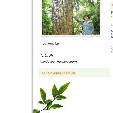
P
A
F
F
L
D
A
S
S
VER GALERIA DE FOTOS