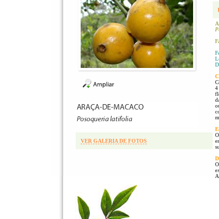
A
P
F
F
L
D
C
C
4
f
d
o
c
m
E
O
VER GALERIA DE FOTOS
e
s
D
O
e
A