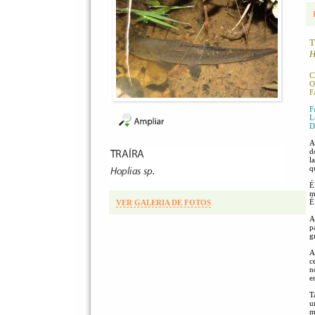
T
H
C
O
F
F
L
D
A
d
l
q
É
m
É
VER GALERIA DE FOTOS
A
p
g
A
c
n
e
T
u
m