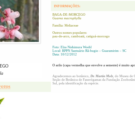
INFORMAÇÕES:
BAGA-DE-MORCEGO
Guarea macrophylla
Família: Meliaceae
Outros nomes populares:
pau-de-arco, camboatá, catiguá-morcego
Foto: Elza Nishimura Woehl
Local: RPPN Santuário Rã-bugio – Guaramirim – SC
Data: 10/12/2012
O arilo (capa vermelha que envolve a semente) é muito apr
Agradecemos ao botânico,
Dr. Martin Molz
, do Museu de C
Seção de Botânica de Fanerógamas da Fundação Zoobotân
Sul, pela identificação da espécie.
 FOTOS