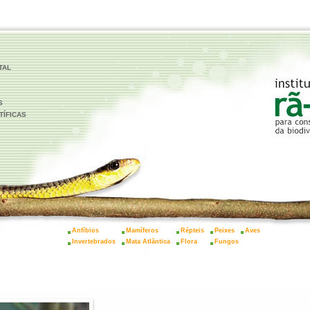
TAL
S
TÍFICAS
Anfíbios
Mamíferos
Répteis
Peixes
Aves
Invertebrados
Mata Atlântica
Flora
Fungos