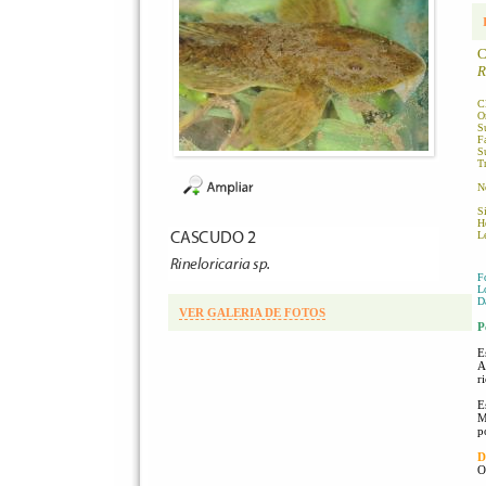
R
C
O
S
Fa
S
Tr
N
S
H
Le
F
Lo
D
VER GALERIA DE FOTOS
P
E
A
r
E
M
p
D
O