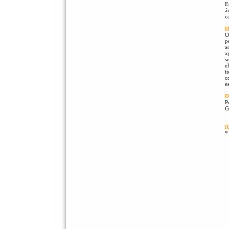
E
á
c
H
O
p
a
a
s
e
i
c
e
D
P
G
R
*