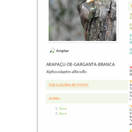
A
X
F
N
F
L
D
O
O
A
D
f
D
VER GALERIA DE FOTOS
M
T
p
f
AUDIO:
e
A
Ouvir
C
U
Ouvir
b
“
p
R