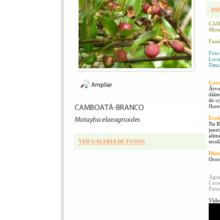
IN
CAM
Mata
Famí
Foto
Local
Data
Cara
Árvor
diâm
de c
flore
Ecol
Na R
jane
alim
VER GALERIA DE FOTOS
tecel
Dist
Ocor
Agra
Cura
Para
Víde